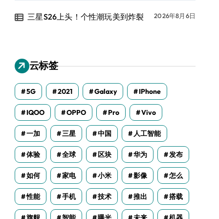
三星S26上头！个性潮玩美到炸裂
2026年8月6日
云标签
5G
2021
Galaxy
IPhone
IQOO
OPPO
Pro
Vivo
一加
三星
中国
人工智能
体验
全球
区块
华为
发布
如何
家电
小米
影像
怎么
性能
手机
技术
推出
搭载
旗舰
智能
曝光
未来
机器