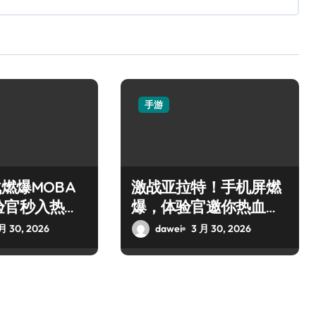
手游
战燃爆MOBA
激战亚拉特！手机屏燃
验官秒入热血
爆，体验官邀你热血开
枪！
月 30, 2026
dawei
3 月 30, 2026