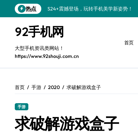
跳
热点
S24+震撼登场，玩转手机美学新姿势！
转
到
S26+颜值暴击！机皇美颜秘籍大公开
内
92手机网
容
A56 5G登场，潮玩新定义！
首页
三星S26上头！个性潮玩美到炸裂
大型手机资讯类网站！
https://www.92shouji.com.cn
S25潮改指南：个性定制，酷到没朋友！
Galaxy C55 5G潮定新定义
Galaxy C55 5G登场，潮尚美学引爆朋友
首页
手游
2020
求破解游戏盒子
Galaxy Z Flip6：折叠潮流，秒杀全场
手游
S25+闪亮登场，潮人必备美颜秘籍！
求破解游戏盒子
S25 Ultra颜值炸裂！定制主题潮翻天