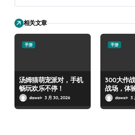
相关文章
手游
手游
汤姆猫萌宠派对，手机
300大作
畅玩欢乐不停！
战场，体
对决！
dawei
3 月 30, 2026
dawei
3 