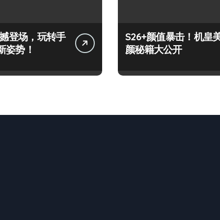
+震撼登场，玩转手
S26+颜值暴击！机皇
新姿势！
颜秘籍大公开