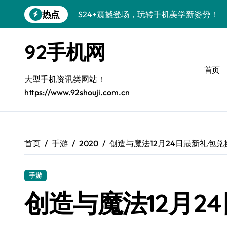
跳
热点
S24+震撼登场，玩转手机美学新姿势！
转
到
S26+颜值暴击！机皇美颜秘籍大公开
内
92手机网
容
A56 5G登场，潮玩新定义！
首页
三星S26上头！个性潮玩美到炸裂
大型手机资讯类网站！
https://www.92shouji.com.cn
S25潮改指南：个性定制，酷到没朋友！
Galaxy C55 5G潮定新定义
Galaxy C55 5G登场，潮尚美学引爆朋友
首页
手游
2020
创造与魔法12月24日最新礼包兑
Galaxy Z Flip6：折叠潮流，秒杀全场
手游
S25+闪亮登场，潮人必备美颜秘籍！
创造与魔法12月2
S25 Ultra颜值炸裂！定制主题潮翻天