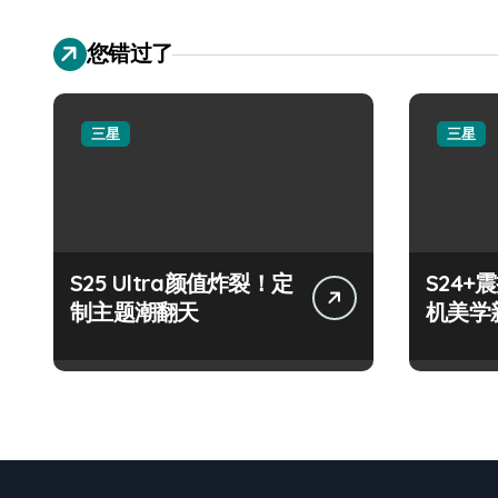
您错过了
三星
三星
S25 Ultra颜值炸裂！定
S24
制主题潮翻天
机美学