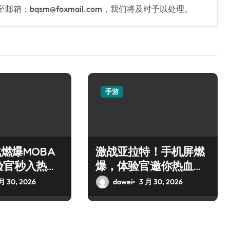
：bqsm@foxmail.com，我们将及时予以处理。
手游
战燃爆MOBA
激战亚拉特！手机屏燃
验官秒入热血
爆，体验官邀你热血开
枪！
月 30, 2026
dawei
3 月 30, 2026