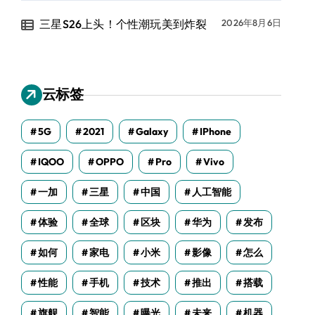
三星S26上头！个性潮玩美到炸裂
2026年8月6日
云标签
5G
2021
Galaxy
IPhone
IQOO
OPPO
Pro
Vivo
一加
三星
中国
人工智能
体验
全球
区块
华为
发布
如何
家电
小米
影像
怎么
性能
手机
技术
推出
搭载
旗舰
智能
曝光
未来
机器