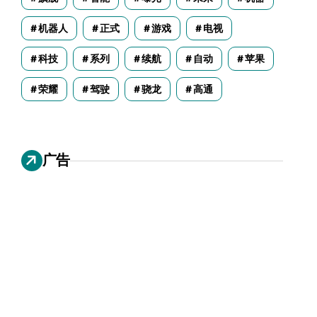
机器人
正式
游戏
电视
科技
系列
续航
自动
苹果
荣耀
驾驶
骁龙
高通
广告