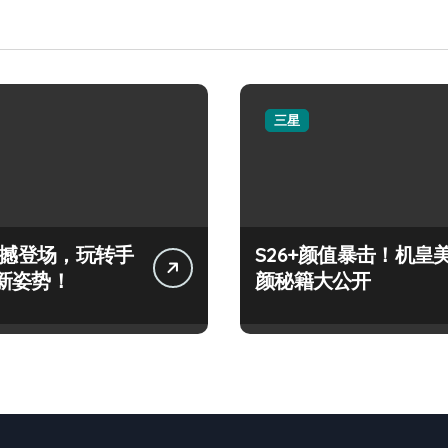
三星
+震撼登场，玩转手
S26+颜值暴击！机皇
新姿势！
颜秘籍大公开