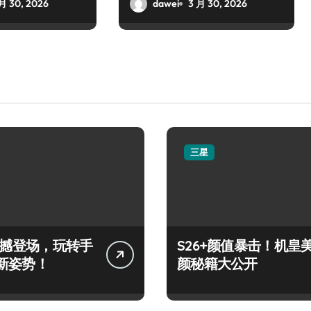
枪！
月 30, 2026
dawei
3 月 30, 2026
三星
+震撼登场，玩转手
S26+颜值暴击！机皇
新姿势！
颜秘籍大公开