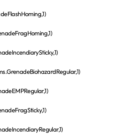
FlashHoming,1)
adeFragHoming,1)
ncendiarySticky,1)
nadeBiohazardRegular,1)
eEMPRegular,1)
eFragSticky,1)
ncendiaryRegular,1)