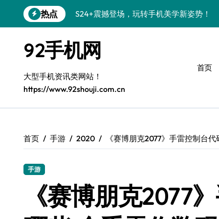
跳
热点
S24+震撼登场，玩转手机美学新姿势！
转
到
S26+颜值暴击！机皇美颜秘籍大公开
内
92手机网
容
A56 5G登场，潮玩新定义！
首页
三星S26上头！个性潮玩美到炸裂
大型手机资讯类网站！
https://www.92shouji.com.cn
S25潮改指南：个性定制，酷到没朋友！
Galaxy C55 5G潮定新定义
Galaxy C55 5G登场，潮尚美学引爆朋友
首页
手游
2020
《赛博朋克2077》手雷控制台
Galaxy Z Flip6：折叠潮流，秒杀全场
手游
S25+闪亮登场，潮人必备美颜秘籍！
《赛博朋克2077
S25 Ultra颜值炸裂！定制主题潮翻天