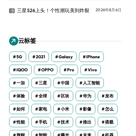
三星S26上头！个性潮玩美到炸裂
2026年8月6日
云标签
5G
2021
Galaxy
IPhone
IQOO
OPPO
Pro
Vivo
一加
三星
中国
人工智能
体验
全球
区块
华为
发布
如何
家电
小米
影像
怎么
性能
手机
技术
推出
搭载
旗舰
智能
曝光
未来
机器