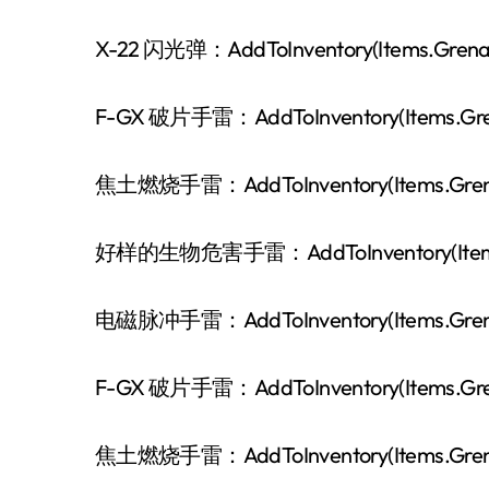
X-22 闪光弹：AddToInventory(Items.Grenade
F-GX 破片手雷：AddToInventory(Items.Gren
焦土燃烧手雷：AddToInventory(Items.GrenadeI
好样的生物危害手雷：AddToInventory(Items.Gre
电磁脉冲手雷：AddToInventory(Items.Grenad
F-GX 破片手雷：AddToInventory(Items.Grenad
焦土燃烧手雷：AddToInventory(Items.GrenadeI