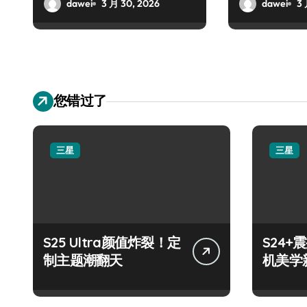
对决！
dawei
3 月 30, 2026
dawei
3 
您错过了
三星
三星
S25 Ultra颜值炸裂！定
S24
制主题潮翻天
机美学