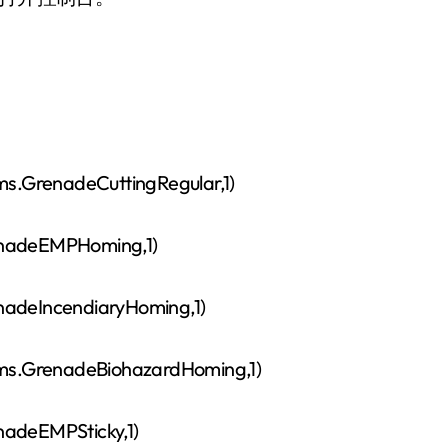
nadeCuttingRegular,1)
deEMPHoming,1)
IncendiaryHoming,1)
enadeBiohazardHoming,1)
eEMPSticky,1)