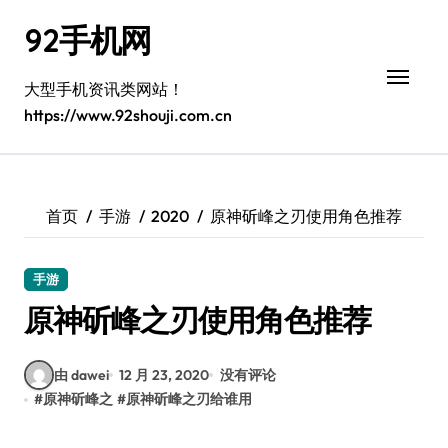
跳
92手机网
转
到
内
大型手机资讯类网站！
容
https://www.92shouji.com.cn
首页
手游
2020
原神斫峰之刃使用角色推荐
手游
原神斫峰之刃使用角色推荐
由 dawei
12 月 23, 2020
没有评论
#
原神斫峰之
#
原神斫峰之刃给谁用