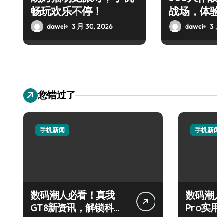
畅玩欢乐不停！
战场，体
对决！
dawei
3 月 30, 2026
dawei
3 
您错过了
手机新闻
手机新
数码潮人必看！真我
数码潮
GT8新资讯，解锁科技
Pro