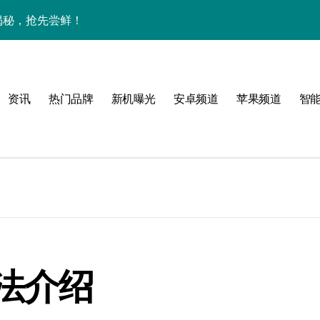
大揭秘，抢先尝鲜！
下资讯宇宙，潮玩不设限！
手机圈要被这波创新掀翻了！
资讯
热门品牌
新机曝光
安卓频道
苹果频道
智
手机管家新亮点抢先瞅
法介绍
技新玩法超带感！