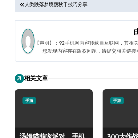
文
人类跌落梦境荡秋千技巧分享
章
导
航
【声明】：92手机网内容转载自互联网，其相
您发现内容存在版权问题，请提交相关链接至邮箱
相关文章
手游
手游
汤姆猫萌宠派对，手机
300大作