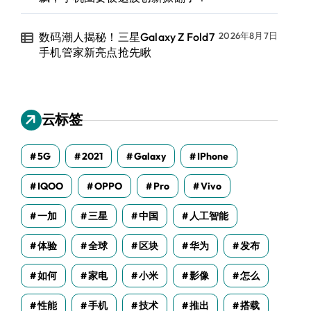
数码潮人揭秘！三星Galaxy Z Fold7
2026年8月7日
手机管家新亮点抢先瞅
云标签
5G
2021
Galaxy
IPhone
IQOO
OPPO
Pro
Vivo
一加
三星
中国
人工智能
体验
全球
区块
华为
发布
如何
家电
小米
影像
怎么
性能
手机
技术
推出
搭载