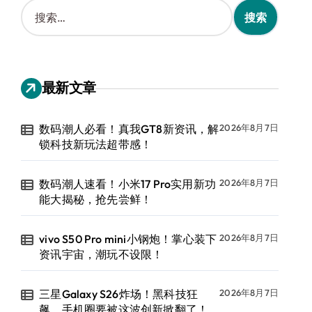
搜
索
：
最新文章
数码潮人必看！真我GT8新资讯，解
2026年8月7日
锁科技新玩法超带感！
数码潮人速看！小米17 Pro实用新功
2026年8月7日
能大揭秘，抢先尝鲜！
vivo S50 Pro mini小钢炮！掌心装下
2026年8月7日
资讯宇宙，潮玩不设限！
三星Galaxy S26炸场！黑科技狂
2026年8月7日
飙，手机圈要被这波创新掀翻了！