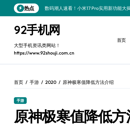
跳
热点
数码潮人速看！小米17 Pro实用新功能
转
到
vivo S50 Pro mini小钢炮！掌心装
内
92手机网
容
三星Galaxy S26炸场！黑科技狂飙，
首页
数码潮人揭秘！三星Galaxy Z Fold7
大型手机资讯类网站！
https://www.92shouji.com.cn
S25 Ultra颜值炸裂！定制主题潮翻天
S24+震撼登场，玩转手机美学新姿势！
S26+颜值暴击！机皇美颜秘籍大公开
首页
手游
2020
原神极寒值降低方法介绍
A56 5G登场，潮玩新定义！
手游
三星S26上头！个性潮玩美到炸裂
原神极寒值降低方
数码潮人必看！真我GT8新资讯，解锁科