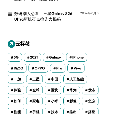
数码潮人必看！三星Galaxy S26
2026年8月8日
Ultra新机亮点抢先大揭秘
云标签
5G
2021
Galaxy
IPhone
IQOO
OPPO
Pro
Vivo
一加
三星
中国
人工智能
体验
全球
区块
华为
发布
如何
家电
小米
影像
怎么
性能
手机
技术
推出
搭载