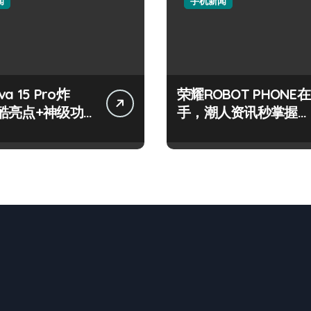
闻
手机新闻
a 15 Pro炸
荣耀ROBOT PHONE在
酷亮点+神级功
手，潮人资讯秒掌握，
全拿捏！
动态更新快人一步！