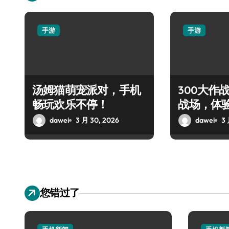
手游
手游
汤姆猫萌宠派对，手机
300大作
畅玩欢乐不停！
战场，体
对决！
dawei
3 月 30, 2026
dawei
3 
您错过了