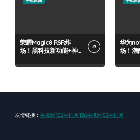
手机新闻
手机新
荣耀Magic8 RSR炸
华为nov
场！黑科技新功能+神
场！潮
价优惠，潮人速看评
能一机
测！
友情链接：
手机网
132手机网
138手机网
52手机网