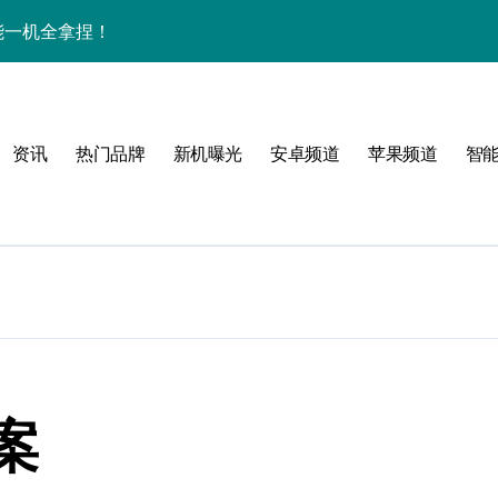
功能一机全拿捏！
秒掌握，动态更新快人一步！
递，一机掌控新动态！
资讯
热门品牌
新机曝光
安卓频道
苹果频道
智
a新机亮点抢先大揭秘
E新机抢先大揭秘！
发售信息一键掌握！
势，速收这份硬核指南
数码潮人速来围观！
get前沿科技！
案
+神价优惠，潮人速看评测！