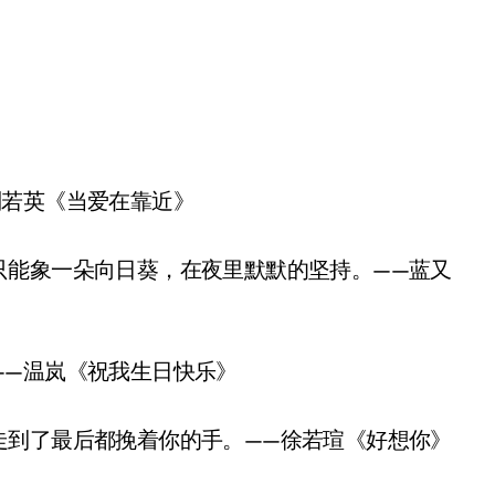
若英《当爱在靠近》
能象一朵向日葵，在夜里默默的坚持。——蓝又
—温岚《祝我生日快乐》
到了最后都挽着你的手。——徐若瑄《好想你》