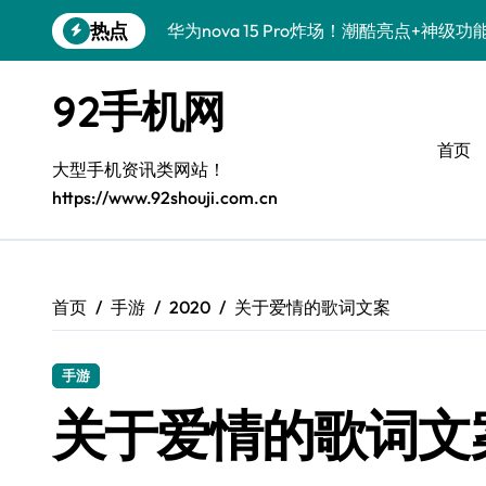
跳
热点
华为nova 15 Pro炸场！潮酷亮点+神级
转
到
荣耀ROBOT PHONE在手，潮人资讯
内
92手机网
容
数码潮人必看！小米17 Pro Max资讯速
首页
数码潮人必看！三星Galaxy S26 Ultr
大型手机资讯类网站！
https://www.92shouji.com.cn
数码潮人速来！三星Galaxy Z Flip7 F
数码控必看！REDMI K90配置大揭秘，
荣耀Magic V6炸场！一屏解锁潮玩新姿
首页
手游
2020
关于爱情的歌词文案
iPhone 17 Pro炸场来袭！性能狂飙，
手游
荣耀500 Pro携MOLLY来袭，数码潮人秒
关于爱情的歌词文
荣耀Magic8 RSR炸场！黑科技新功能