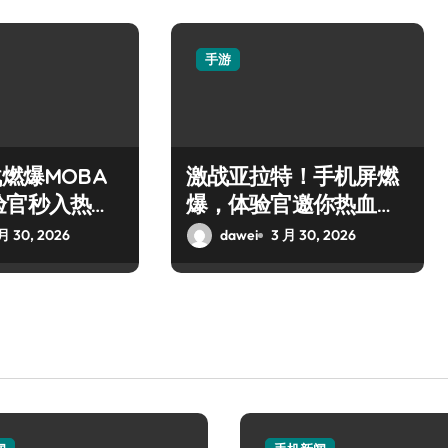
手游
战燃爆MOBA
激战亚拉特！手机屏燃
验官秒入热血
爆，体验官邀你热血开
枪！
月 30, 2026
dawei
3 月 30, 2026