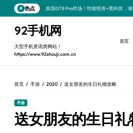
跳
热点
真我GT8 Pro炸场！性能怪兽+黑科技，
转
到
OPPO Find X9 Pro炸场！黑科技亮点
内
92手机网
容
荣耀500 Pro携手MOLLY来袭！潮人必
首页
vivo S50 Pro mini来袭！小屏旗舰，
大型手机资讯类网站！
https://www.92shouji.com.cn
REDMI K90炸场来袭！性能怪兽+黑科
荣耀ROBOT PHONE炸场！手机一握，
华为nova 15 Ultra新功能炸场，潮人速
首页
手游
2020
送女朋友的生日礼物攻略
iPhone 17e炸场来袭！性能配置大升级
手游
三星Galaxy Z Fold7炸场！折叠屏黑科
送女朋友的生日礼
荣耀WIN资讯秒速get，手机管家加持潮