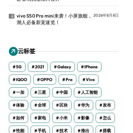
vivo S50 Pro mini来袭！小屏旗舰，
2026年8月8日
潮人必备新宠速览！
云标签
5G
2021
Galaxy
IPhone
IQOO
OPPO
Pro
Vivo
一加
三星
中国
人工智能
体验
全球
区块
华为
发布
如何
家电
小米
影像
怎么
性能
手机
技术
推出
搭载