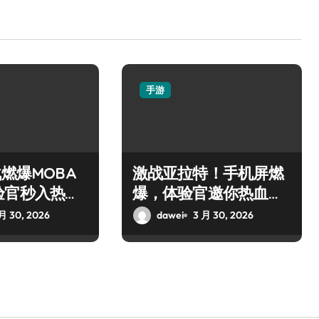
手游
战燃爆MOBA
激战亚拉特！手机屏燃
验官秒入热血
爆，体验官邀你热血开
枪！
月 30, 2026
dawei
3 月 30, 2026