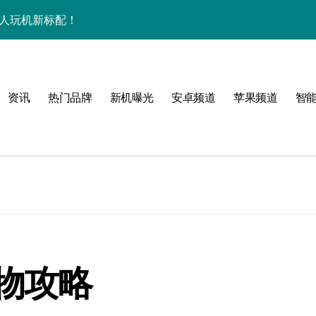
潮人玩机新标配！
+玩机神技一篇全解锁
看玩机秘籍大公开
资讯
热门品牌
新机曝光
安卓频道
苹果频道
智
潮人必备新宠速览！
技配置全揭秘
智能资讯全收割！
领最新优惠！
，潮人速来围观！
技一掌玩转未来！
物攻略
人玩机快人一步！