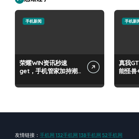
手机新闻
手机新
荣耀WIN资讯秒速
真我GT
get，手机管家加持潮
能怪兽
人玩机快人一步！
玩机新
友情链接：
手机网
132手机网
138手机网
52手机网