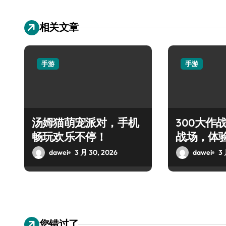
相关文章
手游
手游
汤姆猫萌宠派对，手机
300大作
畅玩欢乐不停！
战场，体
对决！
dawei
3 月 30, 2026
dawei
3 
您错过了