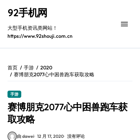
跳
92手机网
转
到
内
大型手机资讯类网站！
容
https://www.92shouji.com.cn
首页
手游
2020
赛博朋克2077心中困兽跑车获取攻略
手游
赛博朋克2077心中困兽跑车获
取攻略
由 dawei
12 月 17, 2020
没有评论