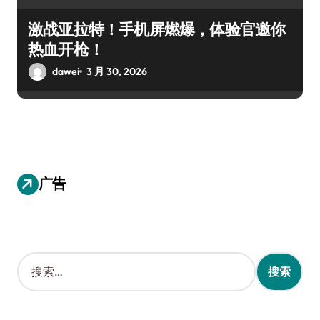
激战亚拉特！手机屏燃爆，体验官邀你
热血开枪！
dawei
3 月 30, 2026
广告
搜
索
：