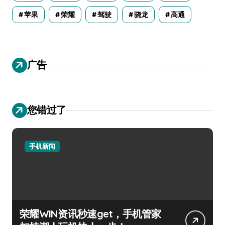
苹果
荣耀
驾驶
骁龙
高通
广告
您错过了
手机新闻
荣耀WIN资讯秒速get，手机管家