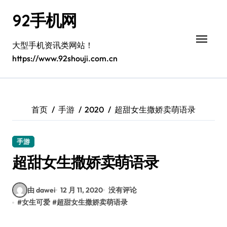
跳
92手机网
转
到
内
大型手机资讯类网站！
容
https://www.92shouji.com.cn
首页
手游
2020
超甜女生撒娇卖萌语录
手游
超甜女生撒娇卖萌语录
由 dawei
12 月 11, 2020
没有评论
#
女生可爱
#
超甜女生撒娇卖萌语录