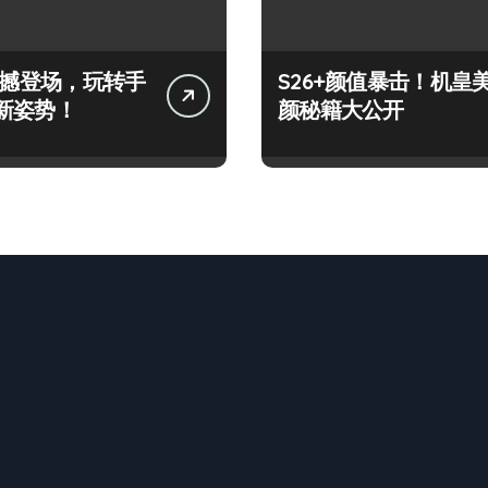
+震撼登场，玩转手
S26+颜值暴击！机皇
新姿势！
颜秘籍大公开