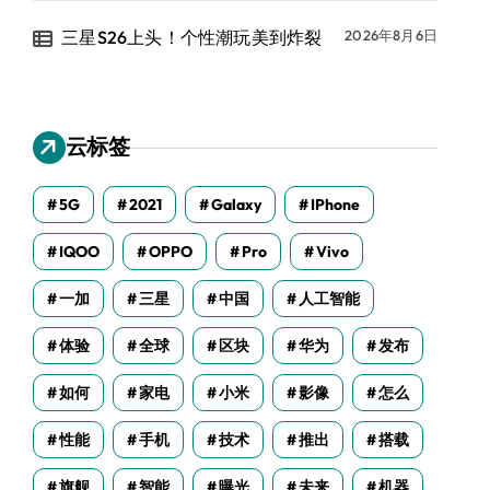
三星S26上头！个性潮玩美到炸裂
2026年8月6日
云标签
5G
2021
Galaxy
IPhone
IQOO
OPPO
Pro
Vivo
一加
三星
中国
人工智能
体验
全球
区块
华为
发布
如何
家电
小米
影像
怎么
性能
手机
技术
推出
搭载
旗舰
智能
曝光
未来
机器