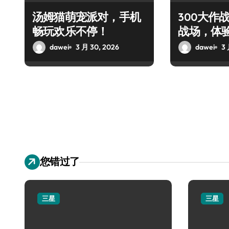
汤姆猫萌宠派对，手机
300大作
畅玩欢乐不停！
战场，体
对决！
dawei
3 月 30, 2026
dawei
3 
您错过了
三星
三星