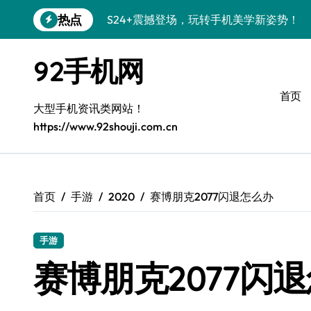
S24+震撼登场，玩转手机美学新姿势！
跳
热点
转
S26+颜值暴击！机皇美颜秘籍大公开
到
内
92手机网
A56 5G登场，潮玩新定义！
容
三星S26上头！个性潮玩美到炸裂
首页
大型手机资讯类网站！
S25潮改指南：个性定制，酷到没朋友！
https://www.92shouji.com.cn
Galaxy C55 5G潮定新定义
Galaxy C55 5G登场，潮尚美学引爆朋友
首页
手游
2020
赛博朋克2077闪退怎么办
Galaxy Z Flip6：折叠潮流，秒杀全场
S25+闪亮登场，潮人必备美颜秘籍！
手游
S25 Ultra颜值炸裂！定制主题潮翻天
赛博朋克2077闪