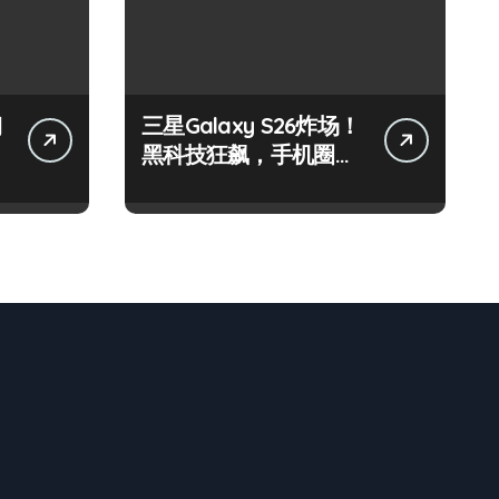
钢
三星Galaxy S26炸场！
黑科技狂飙，手机圈要
被这波创新掀翻了！