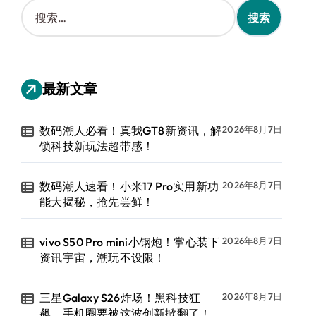
搜
索
：
最新文章
数码潮人必看！真我GT8新资讯，解
2026年8月7日
锁科技新玩法超带感！
数码潮人速看！小米17 Pro实用新功
2026年8月7日
能大揭秘，抢先尝鲜！
vivo S50 Pro mini小钢炮！掌心装下
2026年8月7日
资讯宇宙，潮玩不设限！
三星Galaxy S26炸场！黑科技狂
2026年8月7日
飙，手机圈要被这波创新掀翻了！