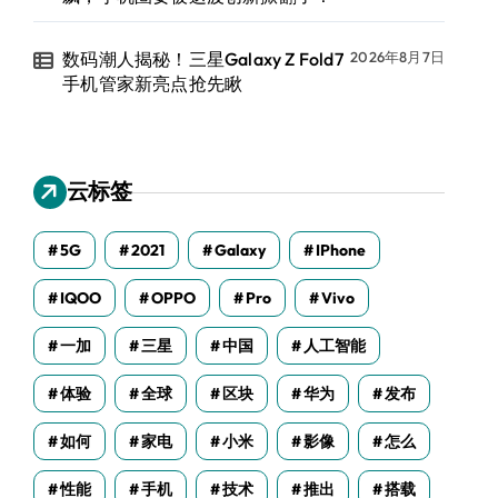
数码潮人揭秘！三星Galaxy Z Fold7
2026年8月7日
手机管家新亮点抢先瞅
云标签
5G
2021
Galaxy
IPhone
IQOO
OPPO
Pro
Vivo
一加
三星
中国
人工智能
体验
全球
区块
华为
发布
如何
家电
小米
影像
怎么
性能
手机
技术
推出
搭载