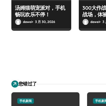
汤姆猫萌宠派对，手机
300大作
畅玩欢乐不停！
战场，体
对决！
dawei
3 月 30, 2026
dawei
3 
您错过了
手机新闻
手机新