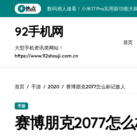
跳
热点
数码潮人速看！小米17 Pro实用新功能
转
到
vivo S50 Pro mini小钢炮！掌心装
内
92手机网
容
三星Galaxy S26炸场！黑科技狂飙，
首页
数码潮人揭秘！三星Galaxy Z Fold7
大型手机资讯类网站！
https://www.92shouji.com.cn
S25 Ultra颜值炸裂！定制主题潮翻天
S24+震撼登场，玩转手机美学新姿势！
S26+颜值暴击！机皇美颜秘籍大公开
首页
手游
2020
赛博朋克2077怎么标记敌人
A56 5G登场，潮玩新定义！
手游
三星S26上头！个性潮玩美到炸裂
赛博朋克2077怎
数码潮人必看！真我GT8新资讯，解锁科