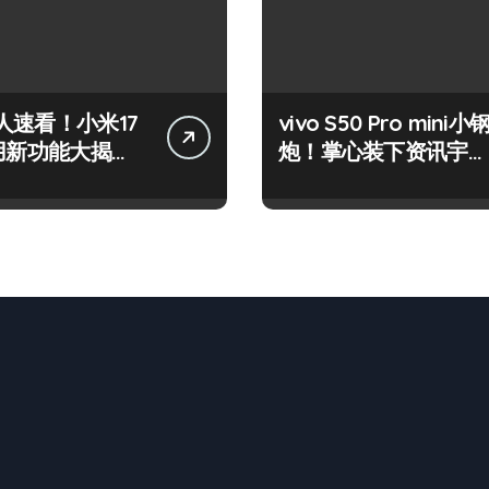
人速看！小米17
vivo S50 Pro mini小
实用新功能大揭
炮！掌心装下资讯宇
先尝鲜！
宙，潮玩不设限！