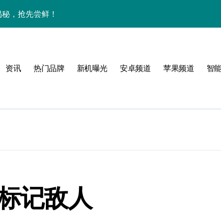
大揭秘，抢先尝鲜！
下资讯宇宙，潮玩不设限！
手机圈要被这波创新掀翻了！
资讯
热门品牌
新机曝光
安卓频道
苹果频道
智
手机管家新亮点抢先瞅
么标记敌人
技新玩法超带感！