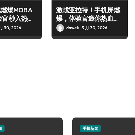
战燃爆MOBA
激战亚拉特！手机屏燃
验官秒入热血
爆，体验官邀你热血开
枪！
月 30, 2026
dawei
3 月 30, 2026
闻
手机新闻