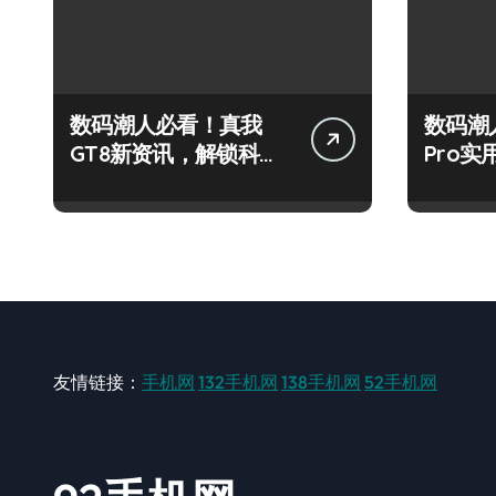
数码潮人必看！真我
数码潮
GT8新资讯，解锁科技
Pro
新玩法超带感！
秘，抢
友情链接：
手机网
132手机网
138手机网
52手机网