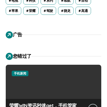
电视
科技
系列
续航
自动
苹果
荣耀
驾驶
骁龙
高通
广告
您错过了
手机新闻
荣耀WIN资讯秒速get，手机管家