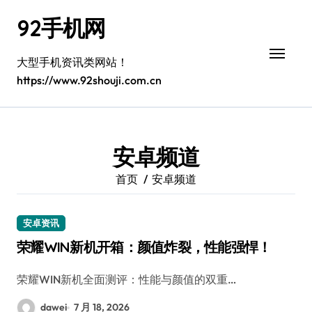
跳
92手机网
转
到
内
大型手机资讯类网站！
容
https://www.92shouji.com.cn
安卓频道
首页
安卓频道
安卓资讯
荣耀WIN新机开箱：颜值炸裂，性能强悍！
荣耀WIN新机全面测评：性能与颜值的双重…
dawei
7 月 18, 2026