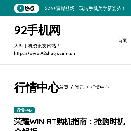
跳
热点
S24+震撼登场，玩转手机美学新姿势！
转
到
S26+颜值暴击！机皇美颜秘籍大公开
内
92手机网
容
A56 5G登场，潮玩新定义！
首页
三星S26上头！个性潮玩美到炸裂
大型手机资讯类网站！
https://www.92shouji.com.cn
S25潮改指南：个性定制，酷到没朋友！
Galaxy C55 5G潮定新定义
Galaxy C55 5G登场，潮尚美学引爆朋友
行情中心
首页
资讯
行情中心
Galaxy Z Flip6：折叠潮流，秒杀全场
S25+闪亮登场，潮人必备美颜秘籍！
行情中心
S25 Ultra颜值炸裂！定制主题潮翻天
荣耀WIN RT购机指南：抢购时机