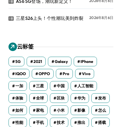
A56 5G登场，潮玩新定义！
2026年8月6日
三星S26上头！个性潮玩美到炸裂
2026年8月6日
云标签
5G
2021
Galaxy
IPhone
IQOO
OPPO
Pro
Vivo
一加
三星
中国
人工智能
体验
全球
区块
华为
发布
如何
家电
小米
影像
怎么
性能
手机
技术
推出
搭载