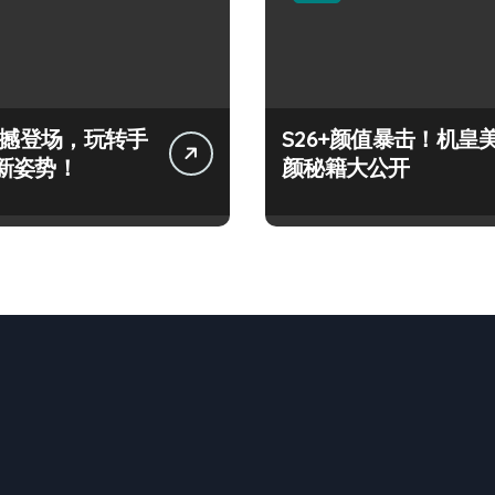
+震撼登场，玩转手
S26+颜值暴击！机皇
新姿势！
颜秘籍大公开