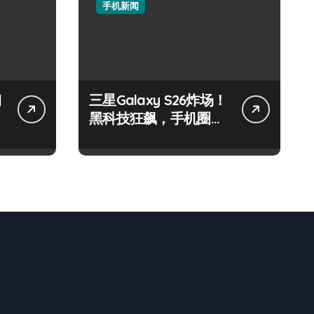
手机新闻
钢
三星Galaxy S26炸场！
黑科技狂飙，手机圈要
被这波创新掀翻了！