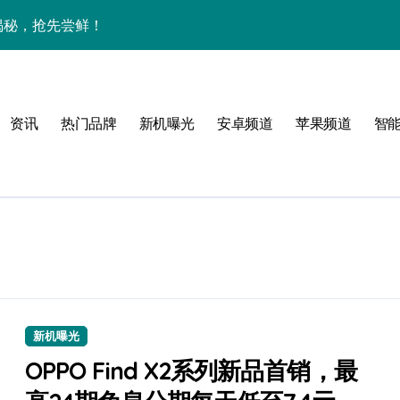
大揭秘，抢先尝鲜！
下资讯宇宙，潮玩不设限！
手机圈要被这波创新掀翻了！
资讯
热门品牌
新机曝光
安卓频道
苹果频道
智
手机管家新亮点抢先瞅
新机曝光
技新玩法超带感！
OPPO Find X2系列新品首销，最