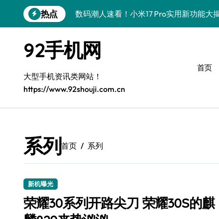
跳
热点
数码潮人速看！小米17 Pro实用新功能
转
到
vivo S50 Pro mini小钢炮！掌心装
内
92手机网
容
三星Galaxy S26炸场！黑科技狂飙，
首页
数码潮人揭秘！三星Galaxy Z Fold7
大型手机资讯类网站！
https://www.92shouji.com.cn
S25 Ultra颜值炸裂！定制主题潮翻天
S24+震撼登场，玩转手机美学新姿势！
S26+颜值暴击！机皇美颜秘籍大公开
系列
首页
系列
A56 5G登场，潮玩新定义！
三星S26上头！个性潮玩美到炸裂
新机曝光
数码潮人必看！真我GT8新资讯，解锁科
荣耀30系列开路尖刀 荣耀30S的麒