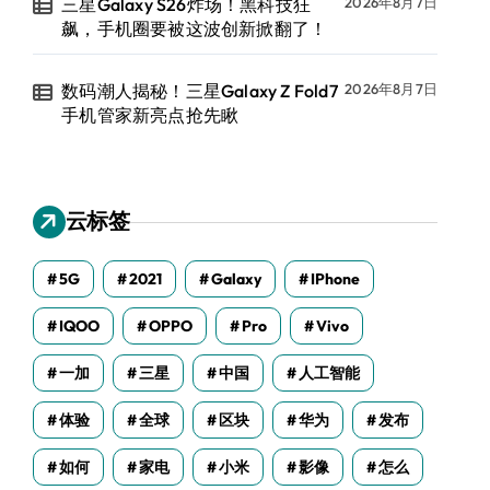
三星Galaxy S26炸场！黑科技狂
2026年8月7日
飙，手机圈要被这波创新掀翻了！
数码潮人揭秘！三星Galaxy Z Fold7
2026年8月7日
手机管家新亮点抢先瞅
云标签
5G
2021
Galaxy
IPhone
IQOO
OPPO
Pro
Vivo
一加
三星
中国
人工智能
体验
全球
区块
华为
发布
如何
家电
小米
影像
怎么