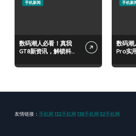
手机新闻
手机新
数码潮人必看！真我
数码潮
GT8新资讯，解锁科技
Pro
新玩法超带感！
秘，抢
友情链接：
手机网
132手机网
138手机网
52手机网