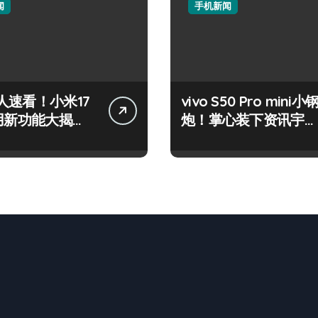
闻
手机新闻
人速看！小米17
vivo S50 Pro mini小
实用新功能大揭
炮！掌心装下资讯宇
先尝鲜！
宙，潮玩不设限！