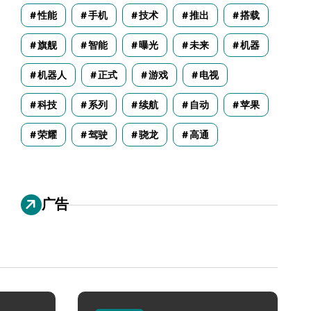
性能
手机
技术
推出
搭载
旗舰
智能
曝光
未来
机器
机器人
正式
游戏
电视
科技
系列
续航
自动
苹果
荣耀
驾驶
骁龙
高通
广告