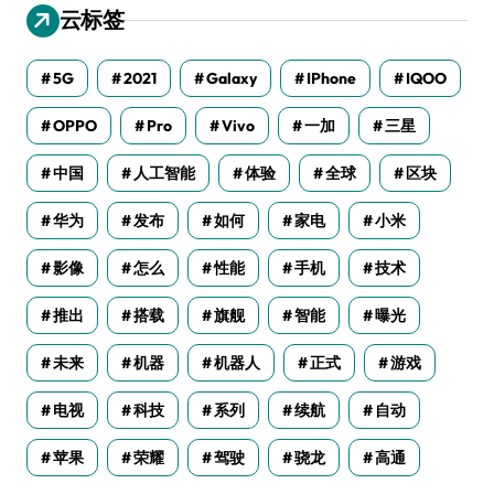
云标签
5G
2021
Galaxy
IPhone
IQOO
OPPO
Pro
Vivo
一加
三星
中国
人工智能
体验
全球
区块
华为
发布
如何
家电
小米
影像
怎么
性能
手机
技术
推出
搭载
旗舰
智能
曝光
未来
机器
机器人
正式
游戏
电视
科技
系列
续航
自动
苹果
荣耀
驾驶
骁龙
高通