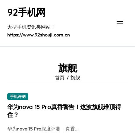
跳
92手机网
转
到
内
大型手机资讯类网站！
容
https://www.92shouji.com.cn
旗舰
首页
旗舰
手机评测
华为nova 15 Pro真香警告！这波旗舰谁顶得
住？
华为nova 15 Pro深度评测：真香…