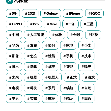
云标签
5G
2021
Galaxy
IPhone
IQOO
OPPO
Pro
Vivo
一加
三星
中国
人工智能
体验
全球
区块
华为
发布
如何
家电
小米
影像
怎么
性能
手机
技术
推出
搭载
旗舰
智能
曝光
未来
机器
机器人
正式
游戏
电视
科技
系列
续航
自动
苹果
荣耀
驾驶
骁龙
高通