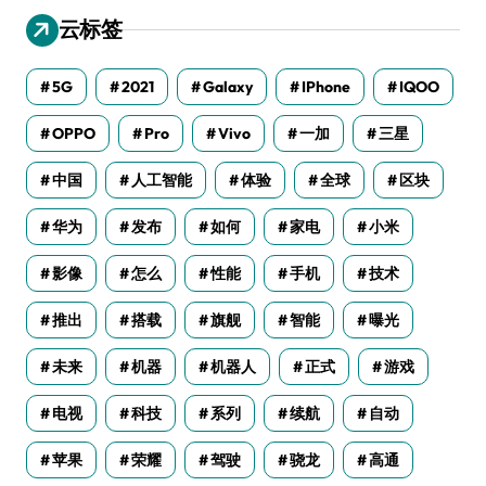
云标签
5G
2021
Galaxy
IPhone
IQOO
OPPO
Pro
Vivo
一加
三星
中国
人工智能
体验
全球
区块
华为
发布
如何
家电
小米
影像
怎么
性能
手机
技术
推出
搭载
旗舰
智能
曝光
未来
机器
机器人
正式
游戏
电视
科技
系列
续航
自动
苹果
荣耀
驾驶
骁龙
高通