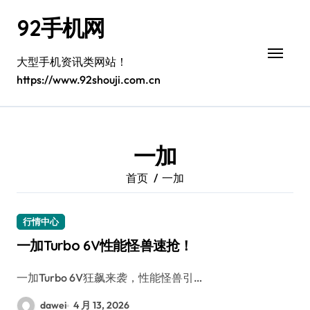
跳
92手机网
转
到
内
大型手机资讯类网站！
容
https://www.92shouji.com.cn
一加
首页
一加
行情中心
一加Turbo 6V性能怪兽速抢！
一加Turbo 6V狂飙来袭，性能怪兽引…
dawei
4 月 13, 2026